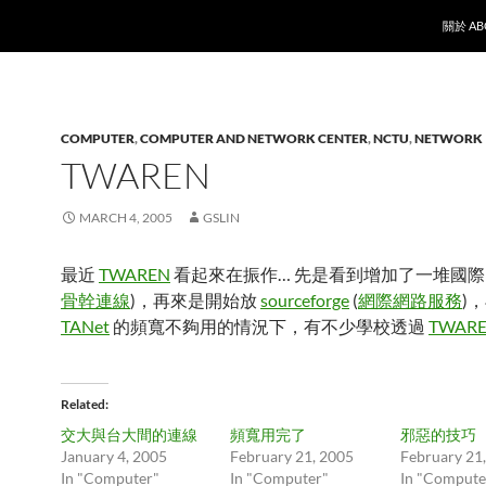
SKIP T
關於 AB
COMPUTER
,
COMPUTER AND NETWORK CENTER
,
NCTU
,
NETWORK
TWAREN
MARCH 4, 2005
GSLIN
最近
TWAREN
看起來在振作… 先是看到增加了一堆國際電
骨幹連線
)，再來是開始放
sourceforge
(
網際網路服務
)
TANet
的頻寬不夠用的情況下，有不少學校透過
TWAR
Related
交大與台大間的連線
頻寬用完了
邪惡的技巧
January 4, 2005
February 21, 2005
February 21
In "Computer"
In "Computer"
In "Compute