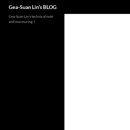
Search
Gea-Suan Lin's BLOG
Gea-Suan Lin's technical note
and murmuring :)