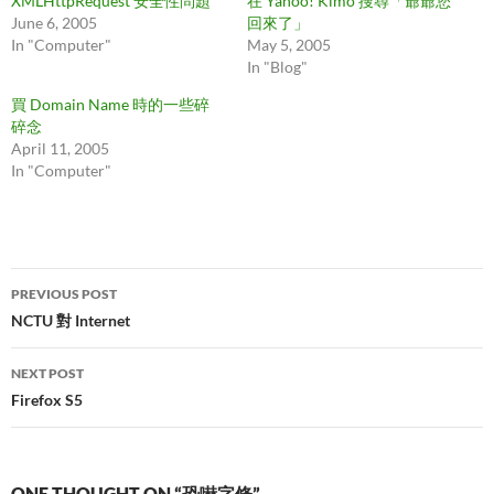
XMLHttpRequest 安全性問題
在 Yahoo! Kimo 搜尋「爺爺您
June 6, 2005
回來了」
In "Computer"
May 5, 2005
In "Blog"
買 Domain Name 時的一些碎
碎念
April 11, 2005
In "Computer"
Post
PREVIOUS POST
navigation
NCTU 對 Internet
NEXT POST
Firefox S5
ONE THOUGHT ON “恐嚇字條”