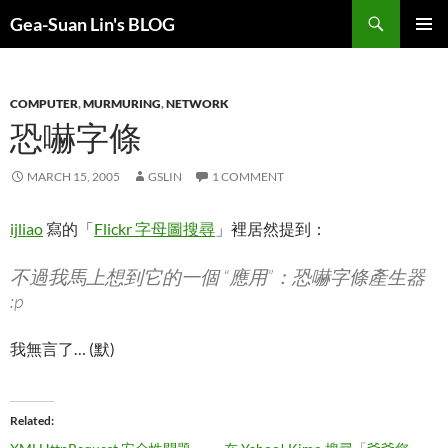
Search
Gea-Suan Lin's BLOG
SKIP
PRIMAR
TO
MENU
CONTENT
COMPUTER
,
MURMURING
,
NETWORK
恐嚇字條
MARCH 15, 2005
GSLIN
1 COMMENT
ijliao
寫的「
Flickr 字母圖搜尋
」裡居然提到：
不過我馬上想到它的一個 “應用”：恐嚇字條產生器
:p
我無言了… (默)
Related