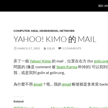
SKIP T
關於 AB
COMPUTER
,
MAIL
,
MURMURING
,
NETWORK
YAHOO! KIMO 的 MAIL
MARCH 17, 2005
GSLIN
3 COMMENTS
弄了一個
Yahoo! Kimo
的 mail，位置在右方 (for
gslin.org
問題的 (像是 comment 被
Spam Karma
幹掉的) 可以寫
我，或是寫到 gslin at gslin.org。
為什麼不用
gmail
？呃… 我的
gmail
帳號都是拿來當 backup
Related