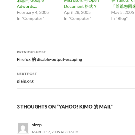
邪惡的 Google
Microsoft 的 Open
在 Yahoo! 
Adwords…
Document 格式？
「爺爺您回
February 4, 2005
April 28, 2005
May 5, 2005
In "Computer"
In "Computer"
In "Blog"
Post
PREVIOUS POST
navigation
Firefox 的 disable-output-escaping
NEXT POST
piaip.org
3 THOUGHTS ON “YAHOO! KIMO 的 MAIL”
slzzp
MARCH 17, 2005 AT 8:16 PM