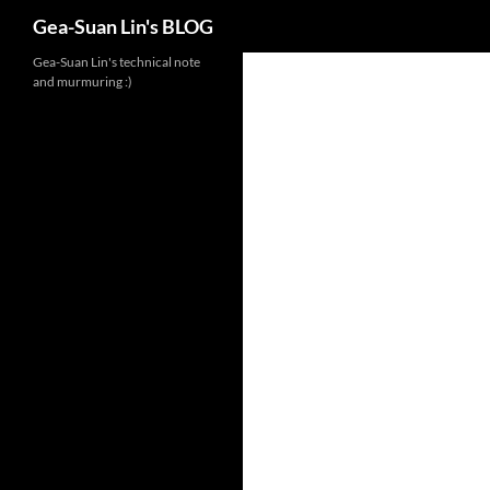
Search
Gea-Suan Lin's BLOG
Gea-Suan Lin's technical note
and murmuring :)