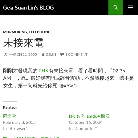
Search
Gea-Suan Lin's BLOG
SKIP
PRIMAR
TO
MENU
CONTENT
MURMURING
,
TELEPHONE
未接來電
MARCH 21, 2005
GSLIN
1 COMMENT
剛剛才發現我的
PHS
有未接來電，看了看時間，「02:35
AM」，靠… 還好我有開成靜音震動，不然我接起來一聽不是
女生，第一句就先給你死 !@#$%^…
Related
同文堂
kkcity 的 amd64 機器
February 3, 2005
October 16, 2004
In "Browser"
In "Computer"