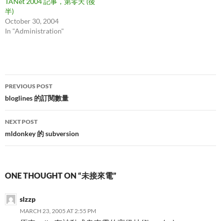
TANet 2004 記事，第零天 (後
半)
October 30, 2004
In "Administration"
Post
PREVIOUS POST
navigation
bloglines 的訂閱數量
NEXT POST
mldonkey 的 subversion
ONE THOUGHT ON “未接來電”
slzzp
MARCH 23, 2005 AT 2:55 PM