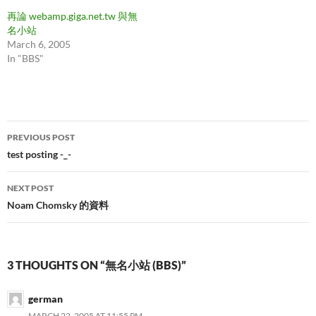
再論 webamp.giga.net.tw 與無
名小站
March 6, 2005
In "BBS"
Post
PREVIOUS POST
navigation
test posting -_-
NEXT POST
Noam Chomsky 的資料
3 THOUGHTS ON “無名小站 (BBS)”
german
MARCH 22, 2005 AT 11:55 PM