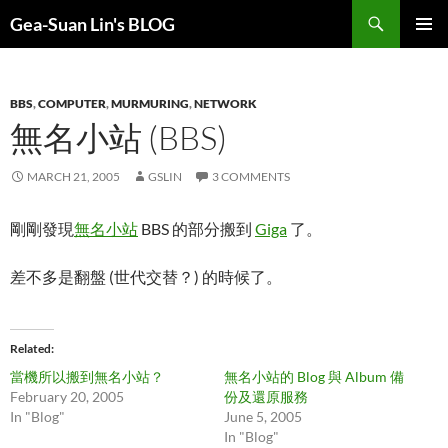
Search
Gea-Suan Lin's BLOG
SKIP
PRIMAR
TO
MENU
CONTENT
BBS
,
COMPUTER
,
MURMURING
,
NETWORK
無名小站 (BBS)
MARCH 21, 2005
GSLIN
3 COMMENTS
剛剛發現
無名小站
BBS 的部分搬到
Giga
了。
差不多是翻盤 (世代交替？) 的時候了。
Related
當機所以搬到無名小站？
無名小站的 Blog 與 Album 備
February 20, 2005
份及還原服務
In "Blog"
June 5, 2005
In "Blog"