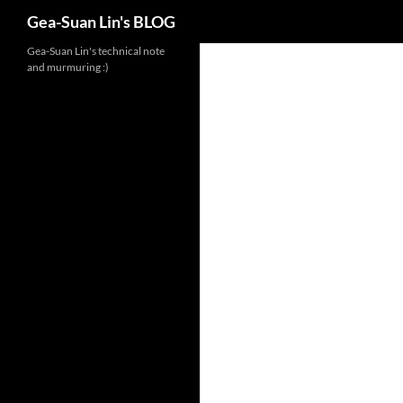
Search
Gea-Suan Lin's BLOG
Gea-Suan Lin's technical note
and murmuring :)