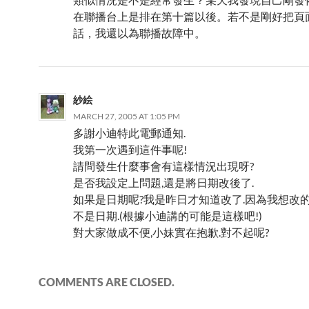
在聯播台上是排在第十篇以後。若不是剛好把頁
話，我還以為聯播故障中。
紗絵
MARCH 27, 2005 AT 1:05 PM
多謝小迪特此電郵通知.
我第一次遇到這件事呢!
請問發生什麼事會有這樣情況出現呀?
是否我設定上問題,還是將日期改後了.
如果是日期呢?我是昨日才知道改了.因為我想改
不是日期.(根據小迪講的可能是這樣吧!)
對大家做成不便,小妹實在抱歉.對不起呢?
COMMENTS ARE CLOSED.