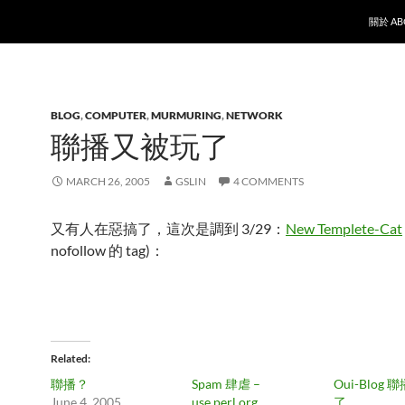
SKIP T
關於 AB
BLOG
,
COMPUTER
,
MURMURING
,
NETWORK
聯播又被玩了
MARCH 26, 2005
GSLIN
4 COMMENTS
又有人在惡搞了，這次是調到 3/29：
New Templete-Cat
nofollow 的 tag)：
Related
聯播？
Spam 肆虐 –
Oui-Blog
June 4, 2005
use.perl.org
了…