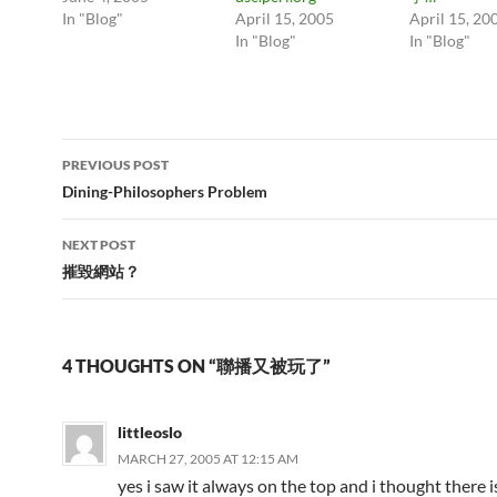
In "Blog"
April 15, 2005
April 15, 20
In "Blog"
In "Blog"
Post
PREVIOUS POST
navigation
Dining-Philosophers Problem
NEXT POST
摧毀網站？
4 THOUGHTS ON “聯播又被玩了”
littleoslo
MARCH 27, 2005 AT 12:15 AM
yes i saw it always on the top and i thought there 