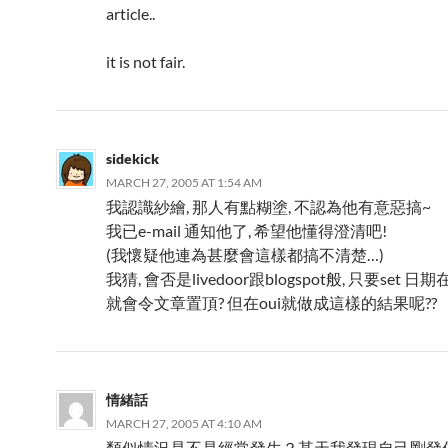
article..
it is not fair.
sidekick
MARCH 27, 2005 AT 1:54 AM
我認識紗繪, 那人有點糊塗, 不認為他有意惡搞~
我已e-mail 通知他了, 希望他懂得澄清吧!
(我懷疑他連為甚麼會這樣都搞不清楚…)
我猜, 會否是livedoor跟blogspot般, 只要set 
就會令文章置頂? 但在oui就做成這樣的結果呢??
情緒話
MARCH 27, 2005 AT 4:10 AM
類似情況是不是經常發生？某天我發現自己剛發