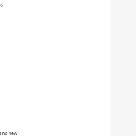
05
is no new