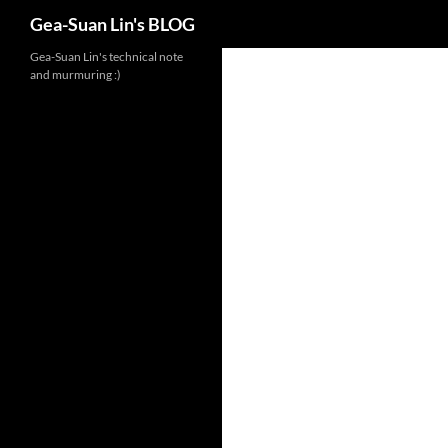
Search
Gea-Suan Lin's BLOG
Gea-Suan Lin's technical note
and murmuring :)