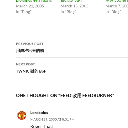
bloglines 的訂閱數量
Blogger API
剛好 500 個 f
March 21, 2005
March 15, 2005
March 7, 20
In "Blog"
In "Blog"
In "Blog"
Post
PREVIOUS POST
navigation
用錢堆出來的橋
NEXT POST
TWNIC 辦的 BoF
ONE THOUGHT ON “FEED 改用 FEEDBURNER”
Lordcolus
MARCH 29, 2005 AT 8:31 PM
Roger That!