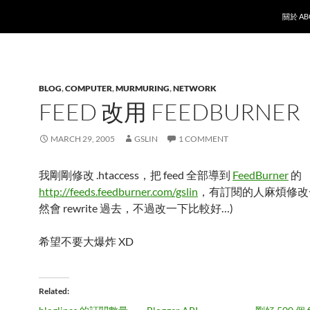
SKIP T
關於 AB
BLOG
,
COMPUTER
,
MURMURING
,
NETWORK
FEED 改用 FEEDBURNER
MARCH 29, 2005
GSLIN
1 COMMENT
我剛剛修改 .htaccess，把 feed 全部導到
FeedBurner
的
http://feeds.feedburner.com/gslin
，有訂閱的人麻煩修改
然會 rewrite 過去，不過改一下比較好…)
希望不要大爆炸 XD
Related