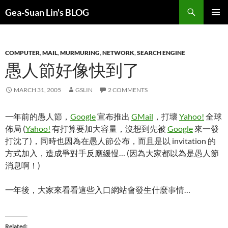
Search
Gea-Suan Lin's BLOG
SKIP
PRIMAR
TO
MENU
CONTENT
COMPUTER
,
MAIL
,
MURMURING
,
NETWORK
,
SEARCH ENGINE
愚人節好像快到了
MARCH 31, 2005
GSLIN
2 COMMENTS
一年前的愚人節，
Google
宣布推出
GMail
，打壞
Yahoo!
全球
佈局 (
Yahoo!
有打算要加大容量，沒想到先被
Google
來一發
打沈了)，同時也因為在愚人節公布，而且是以 invitation 的
方式加入，造成爭對手反應緩慢… (因為大家都以為是愚人節
消息啊！)
一年後，大家來看看這些入口網站會發生什麼事情…
Related