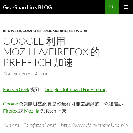
Search
Gea-Suan Lin's BLOG
SKIP
PRIMAR
TO
MENU
CONTENT
BROWSER
,
COMPUTER
,
MURMURING
,
NETWORK
GOOGLE 利用
MOZILLA/FIREFOX 的
PREFETCH 加速
APRIL 1, 2005
GSLIN
ForeverGeek
提到：
Google Optimized For Firefox
。
Google
會判斷哪些網頁是你最有可能去讀到的，然後告訴
Firefox
或
Mozilla
先 fetch 下來：
<link rel=”prefetch” href=”http://www.forevergeek.com”>