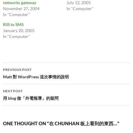
networks gateway
July 12, 2005
November 27, 2004
In "Computer"
In "Computer"
RSS to SMS
January 20, 2005
In "Computer"
Post
PREVIOUS POST
navigation
Matt 對 WordPress 這次事情的說明
NEXT POST
用 blog 做「外電報導」的疑問
ONE THOUGHT ON “在 CHUNHAN 板上看到的東西…”