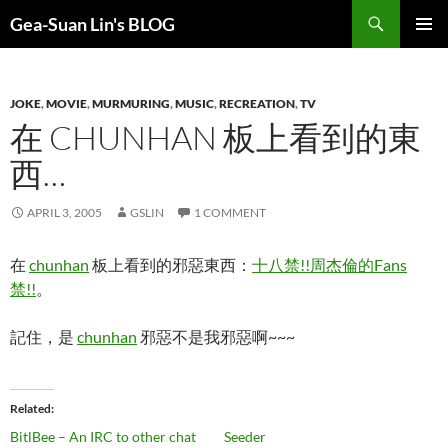
Search
Gea-Suan Lin's BLOG
SKIP
PRIMAR
TO
MENU
CONTENT
JOKE
,
MOVIE
,
MURMURING
,
MUSIC
,
RECREATION
,
TV
在 CHUNHAN 板上看到的東
西…
APRIL 3, 2005
GSLIN
1 COMMENT
在
chunhan
板上看到的邪惡東西：
十八禁!!周杰倫的Fans
禁!!
。
記住，是
chunhan
邪惡不是我邪惡啊~~~
Related
BitlBee – An IRC to other chat
Seeder