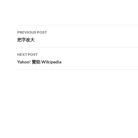
Post
PREVIOUS POST
navigation
把字改大
NEXT POST
Yahoo! 贊助 Wikipedia