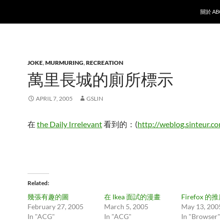
SKIP T
關於 AB
JOKE
,
MURMURING
,
RECREATION
萬里長城的廁所標示
APRIL 7, 2005
GSLIN
在
the Daily Irrelevant
看到的：(
http://weblog.sinteur.
Related
幾張有趣的圖
在 Ikea 面試的漫畫
Firefox 
February 27, 2005
March 5, 2005
May 13, 200
In "ACG"
In "ACG"
In "Browser