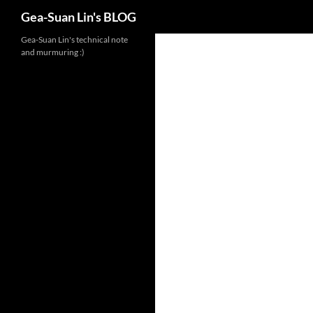
Search
Gea-Suan Lin's BLOG
Gea-Suan Lin's technical note
and murmuring :)