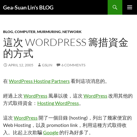
Search
Gea-Suan Lin's BLOG
SKIP
PRIMAR
TO
MENU
CONTENT
BLOG
,
COMPUTER
,
MURMURING
,
NETWORK
這次 WORDPRESS 籌措資金
的方式
APRIL 12, 2005
GSLIN
6 COMMENTS
在
WordPress Hosting Partners
看到這項消息的。
經過上次
WordPress
風暴以後，這次
WordPress
改用其他的
方式取得資金：
Hosting WordPress
。
這次
WordPress
開了一個目錄 (hosting)，列出了幾家便宜的
Web Hosting，以及 promotion link，利用這種方式取得收
入。比起上次欺騙
Google
的行為好多了。