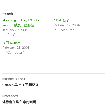
Related
How to get pLog 1.0 beta
ADSL 斷了
version 以及一些廢話
October 17, 2004
January 29, 2005
In "Computer"
In "Blog"
換回 DSpam
February 25, 2005
In "Computer"
Post
PREVIOUS POST
navigation
Caltech 與 MIT 互相惡搞
NEXT POST
連戰繼任黨主席的新聞