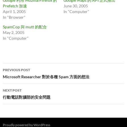
Google 利用 Mozilla/Firefox 的
Google Maps 的 API 正式推出
Prefetch 加速
June 30, 2005
April 1, 2005
In "Computer"
In "Browser"
SpamCop 與 mutt 的配合
May 2, 2005
In "Computer"
Post
PREVIOUS POST
navigation
Microsoft Researcher 對於各種 Spam 方面的想法
NEXT POST
行動電話對腦部的安全問題
Proudly powered by WordPress