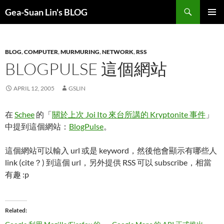
Search
Gea-Suan Lin's BLOG
SKIP
PRIMAR
TO
MENU
CONTENT
BLOG
,
COMPUTER
,
MURMURING
,
NETWORK
,
RSS
BLOGPULSE 這個網站
APRIL 12, 2005
GSLIN
在
Schee
的「
關於上次 Joi Ito 來台所講的 Kryptonite 事件
」
中提到這個網站：
BlogPulse
。
這個網站可以輸入 url 或是 keyword，然後他會顯示有哪些人
link (cite？) 到這個 url，另外提供 RSS 可以 subscribe，相當
有趣 :p
Related