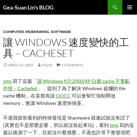
Search
Gea-Suan Lin's BLOG
SKIP
PRIMAR
TO
MENU
CONTENT
COMPUTER
,
MURMURING
,
SOFTWARE
讓 WINDOWS 速度變快的工
具 – CACHESET
APRIL 13, 2005
GSLIN
1 COMMENT
zmx
寫了這篇「
讓 Windows NT/2000/XP 白癡 cache 不要亂
作怪 – CacheSet
」，提到了為了解決 Windows 超爛的 file
cache 機制，在某窩有說
OOCC
可以會幫忙強制釋放
memory，會讓 Windows 速度快很多。
不過我當初看到的時候發現是 Shareware 就連試就沒有試了
(其實也不是那麼必要，所以就沒裝起來玩)，看到
zmx
寫的這
篇以後測了一下，目前沒什麼感覺，不過也許等下會發現吧