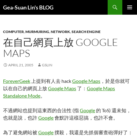
Search
Gea-Suan Lin's BLOG
SKIP
PRIMAR
TO
MENU
CONTENT
COMPUTER
,
MURMURING
,
NETWORK
,
SEARCH ENGINE
在自己網頁上放 GOOGLE
MAPS
APRIL 21, 2005
GSLIN
ForeverGeek
上提到有人去 hack
Google Maps
，於是你就可
以在自己的網頁上放
Google Maps
了：
Google Maps
Standalone Mode
。
不過網站也提到這東西的合法性 (指
Google
的 ToS) 還未知，
也就是說，也許
Google
會默許這樣惡搞，也許不會。
為了避免網站被
Google
撲殺，我還是先抓個審查砲彈好了：