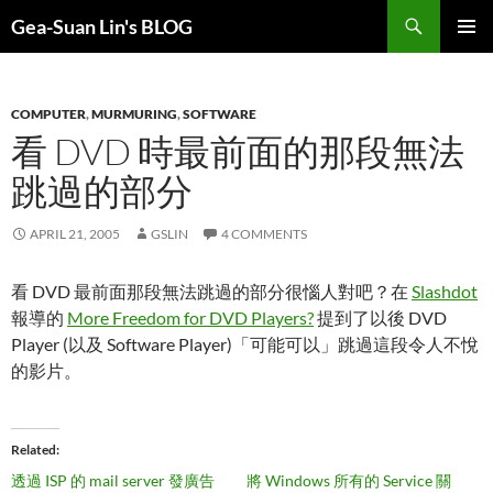
Search
Gea-Suan Lin's BLOG
SKIP
PRIMAR
TO
MENU
CONTENT
COMPUTER
,
MURMURING
,
SOFTWARE
看 DVD 時最前面的那段無法
跳過的部分
APRIL 21, 2005
GSLIN
4 COMMENTS
看 DVD 最前面那段無法跳過的部分很惱人對吧？在
Slashdot
報導的
More Freedom for DVD Players?
提到了以後 DVD
Player (以及 Software Player)「可能可以」跳過這段令人不悅
的影片。
Related
透過 ISP 的 mail server 發廣告
將 Windows 所有的 Service 關