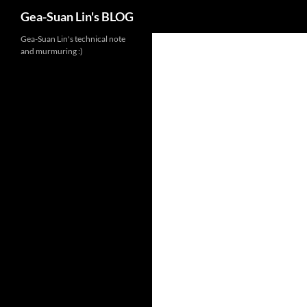
Search
Gea-Suan Lin's BLOG
Gea-Suan Lin's technical note
and murmuring :)