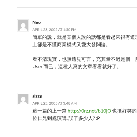
Neo
APRIL 23, 2005 AT 1:50 PM
簡單的說，就是某個人說的話都是看起來很有道
上卻是不懂商業模式又愛大發闊論。
看不清現實，也無遠見可言，充其量不過是個一
User 而已，這種人寫的文章看看就好了。
slzzp
APRIL 25, 2005 AT 3:48 AM
這一篇的上一篇
http://0rz.net/b10jO
也挺好笑的,
位仁兄到處演講, 誤了多少人? :P