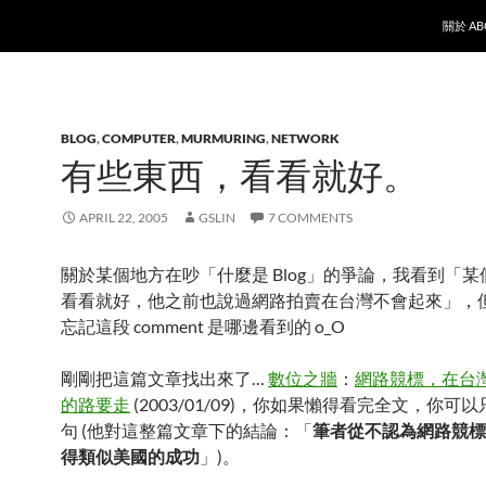
SKIP T
關於 AB
BLOG
,
COMPUTER
,
MURMURING
,
NETWORK
有些東西，看看就好。
APRIL 22, 2005
GSLIN
7 COMMENTS
關於某個地方在吵「什麼是 Blog」的爭論，我看到「
看看就好，他之前也說過網路拍賣在台灣不會起來」，
忘記這段 comment 是哪邊看到的 o_O
剛剛把這篇文章找出來了…
數位之牆
：
網路競標，在台
的路要走
(2003/01/09)，你如果懶得看完全文，你可
句 (他對這整篇文章下的結論：「
筆者從不認為網路競標
得類似美國的成功
」)。