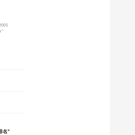
 2005
r"
 排名”