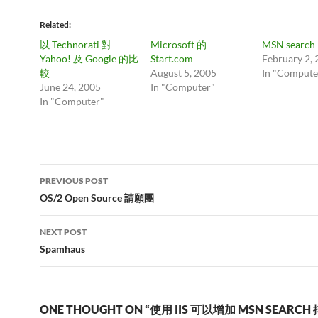
Related
以 Technorati 對
Microsoft 的
MSN search
Yahoo! 及 Google 的比
Start.com
February 2,
較
August 5, 2005
In "Compute
June 24, 2005
In "Computer"
In "Computer"
Post
PREVIOUS POST
navigation
OS/2 Open Source 請願團
NEXT POST
Spamhaus
ONE THOUGHT ON “使用 IIS 可以增加 MSN SEARCH