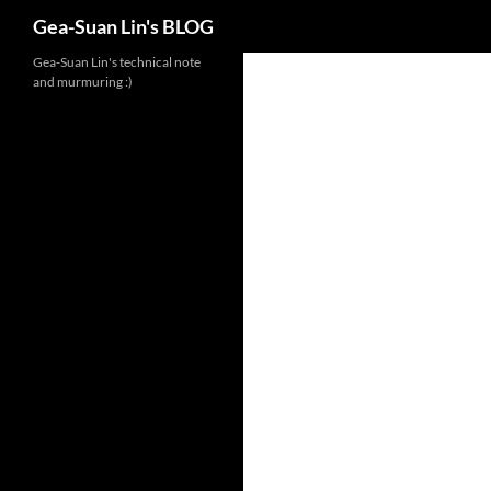
Search
Gea-Suan Lin's BLOG
Gea-Suan Lin's technical note
and murmuring :)