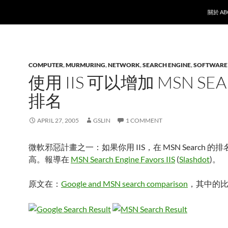
SKIP T
關於 AB
COMPUTER
,
MURMURING
,
NETWORK
,
SEARCH ENGINE
,
SOFTWARE
使用 IIS 可以增加 MSN SE
排名
APRIL 27, 2005
GSLIN
1 COMMENT
微軟邪惡計畫之一：如果你用 IIS，在 MSN Search 的
高。報導在
MSN Search Engine Favors IIS
(
Slashdot
)。
原文在：
Google and MSN search comparison
，其中的