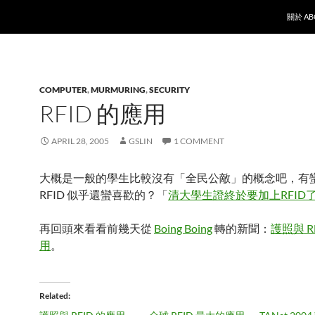
SKIP T
關於 AB
COMPUTER
,
MURMURING
,
SECURITY
RFID 的應用
APRIL 28, 2005
GSLIN
1 COMMENT
大概是一般的學生比較沒有「全民公敵」的概念吧，有
RFID 似乎還蠻喜歡的？「
清大學生證終於要加上RFID
再回頭來看看前幾天從
Boing Boing
轉的新聞：
護照與 R
用
。
Related