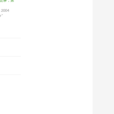
04 記事，第
 2004
r"