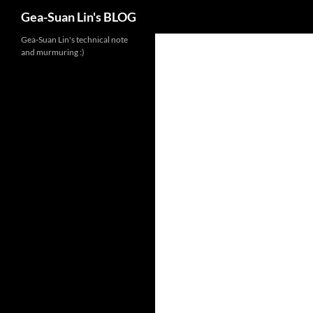
Search
Gea-Suan Lin's BLOG
Gea-Suan Lin's technical note
and murmuring :)