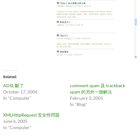
Related
ADSL 斷了
comment spam 及 trackback
October 17, 2004
spam 的另外一個解法
In "Computer"
February 3, 2005
In "Blog"
XMLHttpRequest 安全性問題
June 6, 2005
In "Computer"