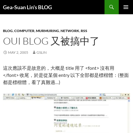
Search
Gea-Suan Lin's BLOG
SKIP
PRIMAR
TO
MENU
CONTENT
BLOG
,
COMPUTER
,
MURMURING
,
NETWORK
,
RSS
OUI BLOG 又被搞中了
MAY 2, 2005
GSLIN
這次應該不是故意的，大概是 title 用了 <font> 沒有用
</font> 收尾，於是從某個 entry 以下全部都是標楷體：(整面
都是標楷體，看了真難過…)