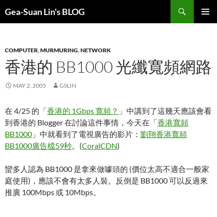
Search
Gea-Suan Lin's BLOG
SKIP
PRIMAR
TO
MENU
CONTENT
COMPUTER
,
MURMURING
,
NETWORK
香港的 BB1000 光纖寬頻網路
MAY 2, 2005
GSLIN
在 4/25 的「
香港的 1Gbps 寬頻？
」中講到了這幾天應該會看
到香港的 Blogger 在討論這件事情，今天在「
香港寬頻
BB1000
」中就看到了電視廣告的影片：
劉翔香港寬頻
BB1000廣告檔59秒
。(
CoralCDN
)
蠻多人認為 BB1000 是拿來做噱頭的 (價位太高不適合一般家
庭使用)，應該不會有太多人裝。反倒是 BB1000 可以反過來
推廣 100Mbps 或 10Mbps。