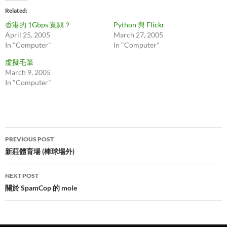
Related
香港的 1Gbps 寬頻？
Python 與 Flickr
April 25, 2005
March 27, 2005
In "Computer"
In "Computer"
虛擬毛筆
March 9, 2005
In "Computer"
Post
PREVIOUS POST
navigation
新莊體育場 (棒球場外)
NEXT POST
關於 SpamCop 的 mole