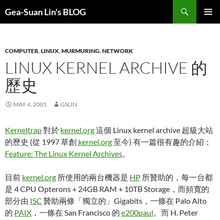
Search
Gea-Suan Lin's BLOG
SKIP
PRIMAR
TO
MENU
CONTENT
COMPUTER
,
LINUX
,
MURMURING
,
NETWORK
LINUX KERNEL ARCHIVE 的
歷史
MAY 4, 2005
GSLIN
Kerneltrap
對於
kernel.org
這個 Linux kernel archive 超級大站
的歷史 (從 1997 草創
kernel.org
至今) 有一篇很有趣的介紹：
Feature: The Linux Kernel Archives
。
目前
kernel.org
所使用的兩台機器是
HP
所贊助的，每一台都
是 4 CPU Opterons + 24GB RAM + 10TB Storage，而頻寬的
部分由
ISC
贊助兩條「獨立的」Gigabits，一條在 Palo Alto
的
PAIX
，一條在 San Francisco 的
e200paul
。而 H. Peter