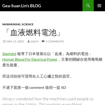
Search
Gea-Suan Lin's BLOG
SKIP
PRIMAR
TO
MENU
CONTENT
MURMURING
,
SCIENCE
「血液燃料電池」
MAY 15, 2005
GSLIN
2 COMMENTS
Slashdot
報導了日本發展出以「血液」為燃料的電池：
Human Blood For Electrical Power
，主要的關鍵在使用葡萄糖
產生能量。
而這項技術可望用在人工心臟之類的器官。
不過下面第一個 comment 值得一提 XD
Always wondered how the machines used people as
power in the Matrix. This explains everything!