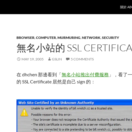
SKIP T
關於 AB
BROWSER
,
COMPUTER
,
MURMURING
,
NETWORK
,
SECURITY
無名小站的 SSL CERTIFICA
MAY 19, 2005
GSLIN
5 COMMENTS
在 dhchen 那邊看到「
無名小站推出付費服務
」，看了
的 SSL Certificate 居然是自己 sign 的：