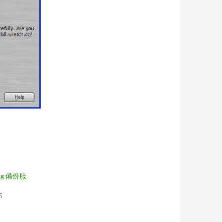
og 備份服
5