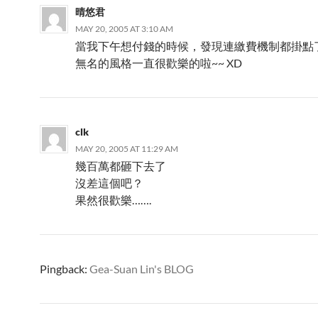
晴悠君
MAY 20, 2005 AT 3:10 AM
當我下午想付錢的時候，發現連繳費機制都掛點
無名的風格一直很歡樂的啦~~ XD
clk
MAY 20, 2005 AT 11:29 AM
幾百萬都砸下去了
沒差這個吧？
果然很歡樂…….
Pingback:
Gea-Suan Lin's BLOG