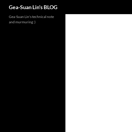
Search
Gea-Suan Lin's BLOG
Gea-Suan Lin's technical note
and murmuring :)