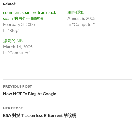
Related
comment spam 及 trackback
網路隱私
spam 的另外一個解法
August 6, 2005
February 3, 2005
In "Computer"
In "Blog"
漂亮的 NB
March 14, 2005
In "Computer"
Post
PREVIOUS POST
navigation
How NOT To Blog At Google
NEXT POST
BSA 對於 Trackerless Bittorrent 的說明