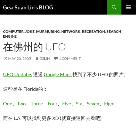
Search
Gea-Suan Lin's BLOG
SKIP
PRIMAR
TO
MENU
CONTENT
COMPUTER
,
JOKE
,
MURMURING
,
NETWORK
,
RECREATION
,
SEARCH
ENGINE
在佛州的 UFO
MAY 20, 2005
GSLIN
1 COMMENT
UFO Updates
透過
Google Maps
找到了不少 UFO 的照片。
這些是在 Florida的：
One
、
Two
、
Three
、
Four
、
Five
、
Six
、
Seven
、
Eight
而在 L.A. 可以找到更多 XD (就直接連回去看吧)