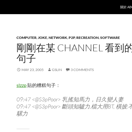
SKIP T
關於 AB
COMPUTER
,
JOKE
,
NETWORK
,
P2P
,
RECREATION
,
SOFTWARE
剛剛在某 CHANNEL 看到
句子
MAY 23, 2005
GSLIN
3 COMMENTS
slzzp
貼的糟糕句子：
09:47 <@S3pPoor> 乳搖知馬力，日久變人妻
09:47 <@S3pPoor> 斷頭知驢力,檔大用BT, 橫披
騾力