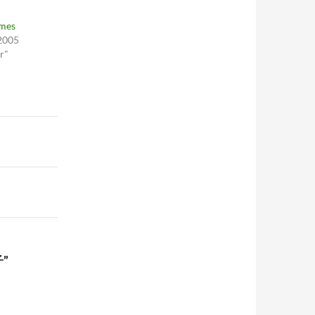
imes
 2005
r"
子”