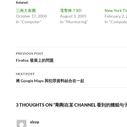
Related
三兩大食團
電擊棒？XD
New York T
October 17, 2004
August 3, 2005
February 2,
In "Computer"
In "Murmuring"
In "Compute
Post
PREVIOUS POST
navigation
Firefox 發展上的問題
NEXT POST
將 Google Maps 與犯罪資料結合在一起
3 THOUGHTS ON “剛剛在某 CHANNEL 看到的糟糕句
slzzp