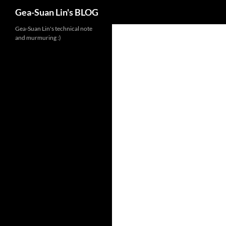
Search
Gea-Suan Lin's BLOG
Gea-Suan Lin's technical note
and murmuring :)