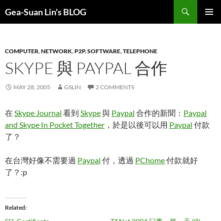
Search
Gea-Suan Lin's BLOG
SKIP
PRIMAR
TO
MENU
CONTENT
COMPUTER
,
NETWORK
,
P2P
,
SOFTWARE
,
TELEPHONE
SKYPE 與 PAYPAL 合作
MAY 28, 2005
GSLIN
2 COMMENTS
在
Skype Journal
看到
Skype
與
Paypal
合作的新聞：
Paypal
and Skype In Pocket Together
，於是以後可以用
Paypal
付款
了？
在台灣好像不需要過
Paypal
付，透過
PChome
付款就好
了？:p
Related