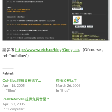
請參考
http://www.wretch.cc/blog/Gongliao
。(Of course，
rel=”nofollow”)
Related
Oui-Blog 聯播又被搞了…
聯播又被玩了
April 15, 2005
March 26, 2005
In "Blog"
In "Blog"
RealNetworks 提供免費音樂？
April 27, 2005
In "Computer"