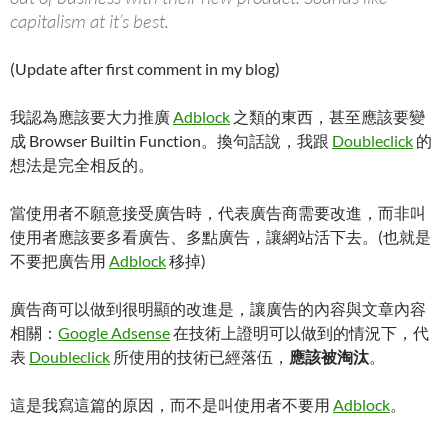
capitalism at it’s best.
(Update after first comment in my blog)
我認為應該要大力推廣
Adblock
之類的東西，甚至應該要變
成 Browser Builtin Function。換句話說，我跟
Doubleclick
的
想法是完全相反的。
當使用者不願意接受廣告時，代表廣告商需要改進，而非叫
使用者應該要多看廣告、多點廣告，讓網站活下去。(也就是
不要把廣告用
Adblock
移掉)
廣告商可以做到很明顯的改進是，讓廣告的內容與文章內容
相關：
Google Adsense
在技術上證明可以做到的情況下，代
表
Doubleclick
所使用的技術已經落伍，
應該被淘汰
。
這是我寫這篇的原因，而不是叫使用者不要用
Adblock
。