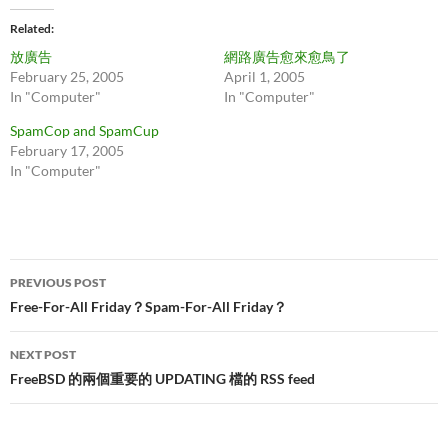
Related
放廣告
網路廣告愈來愈鳥了
February 25, 2005
April 1, 2005
In "Computer"
In "Computer"
SpamCop and SpamCup
February 17, 2005
In "Computer"
Post
PREVIOUS POST
navigation
Free-For-All Friday？Spam-For-All Friday？
NEXT POST
FreeBSD 的兩個重要的 UPDATING 檔的 RSS feed