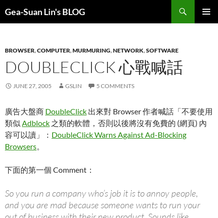
Search
Gea-Suan Lin's BLOG
SKIP
PRIMAR
TO
MENU
CONTENT
BROWSER
,
COMPUTER
,
MURMURING
,
NETWORK
,
SOFTWARE
DOUBLECLICK 心戰喊話
JUNE 27, 2005
GSLIN
5 COMMENTS
廣告大盤商
DoubleClick
出來對 Browser 作者喊話「不要使用
類似
Adblock
之類的軟體，否則以後將沒有免費的 (網頁) 內
容可以讀」：
DoubleClick Warns Against Ad-Blocking
Browsers
。
下面的第一個 Comment：
So you run a company who’s job it is to annoy people,
and you are mad because someone wants to run your
out of business with their new product. Sounds like