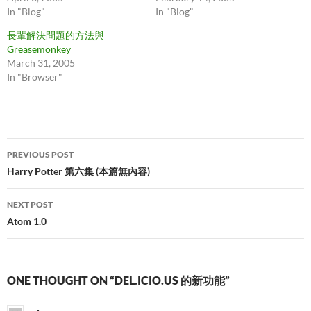
In "Blog"
In "Blog"
長輩解決問題的方法與
Greasemonkey
March 31, 2005
In "Browser"
Post
PREVIOUS POST
navigation
Harry Potter 第六集 (本篇無內容)
NEXT POST
Atom 1.0
ONE THOUGHT ON “DEL.ICIO.US 的新功能”