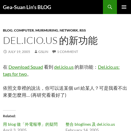
Search
Gea-Suan Lin's BLOG
SKIP
PRIMAR
TO
MENU
CONTENT
BLOG
,
COMPUTER
,
MURMURING
,
NETWORK
,
RSS
DEL.ICIO.US 的新功能
JULY 19, 2005
GSLIN
1 COMMENT
在
Download Squad
看到
del.icio.us
的新功能：
Del.icio.us:
tags for two
。
依照文章裡的說法，你可以送某個 url 給某人？可是我看不出
來要怎麼用… (再研究看看好了)
Related
用 blog 做「外電報導」的疑問
整合 bloglines 及 del.icio.us
April 3, 2005
February 14, 2005