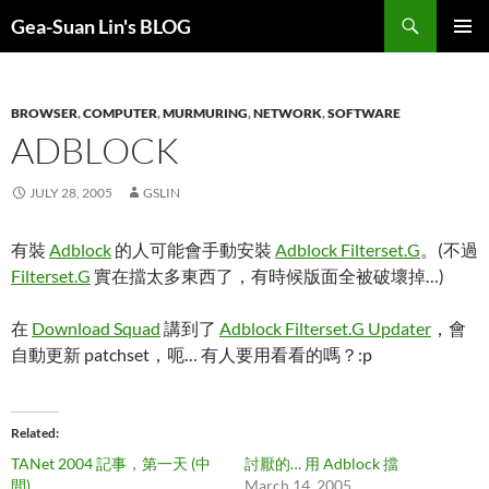
Search
Gea-Suan Lin's BLOG
SKIP
PRIMAR
TO
MENU
CONTENT
BROWSER
,
COMPUTER
,
MURMURING
,
NETWORK
,
SOFTWARE
ADBLOCK
JULY 28, 2005
GSLIN
有裝
Adblock
的人可能會手動安裝
Adblock Filterset.G
。(不過
Filterset.G
實在擋太多東西了，有時候版面全被破壞掉…)
在
Download Squad
講到了
Adblock Filterset.G Updater
，會
自動更新 patchset，呃… 有人要用看看的嗎？:p
Related
TANet 2004 記事，第一天 (中
討厭的… 用 Adblock 擋
間)
March 14, 2005