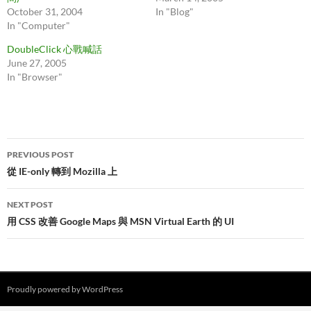
October 31, 2004
In "Blog"
In "Computer"
DoubleClick 心戰喊話
June 27, 2005
In "Browser"
Post
PREVIOUS POST
navigation
從 IE-only 轉到 Mozilla 上
NEXT POST
用 CSS 改善 Google Maps 與 MSN Virtual Earth 的 UI
Proudly powered by WordPress