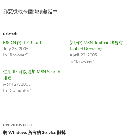
邪惡微軟帝國繼續蔓延中…
Related
MSDN 的 IE7 Beta 1
新版的 MSN Toolbar 將會有
July 28, 2005
Tabbed Browsing
In "Browser"
April 22, 2005
In "Browser"
使用 IIS 可以增加 MSN Search
排名
April 27, 2005
In "Computer"
Post
PREVIOUS POST
navigation
將 Windows 所有的 Service 關掉