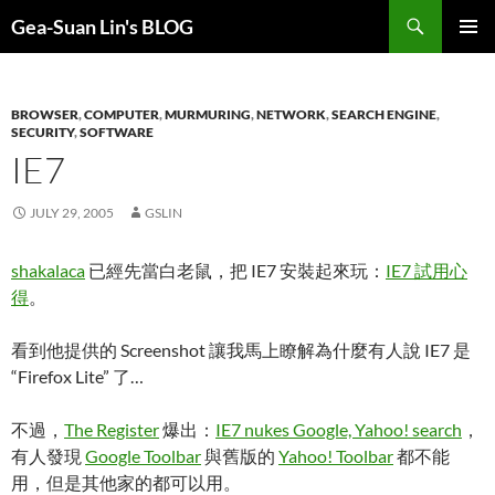
Search
Gea-Suan Lin's BLOG
SKIP
PRIMAR
TO
MENU
CONTENT
BROWSER
,
COMPUTER
,
MURMURING
,
NETWORK
,
SEARCH ENGINE
,
SECURITY
,
SOFTWARE
IE7
JULY 29, 2005
GSLIN
shakalaca
已經先當白老鼠，把 IE7 安裝起來玩：
IE7 試用心
得
。
看到他提供的 Screenshot 讓我馬上瞭解為什麼有人說 IE7 是
“Firefox Lite” 了…
不過，
The Register
爆出：
IE7 nukes Google, Yahoo! search
，
有人發現
Google Toolbar
與舊版的
Yahoo! Toolbar
都不能
用，但是其他家的都可以用。