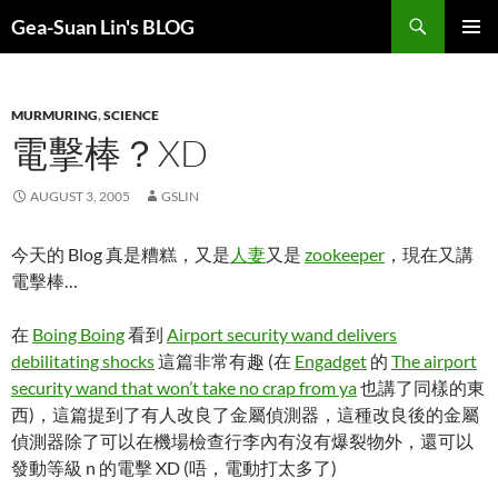
Search
Gea-Suan Lin's BLOG
SKIP
PRIMAR
TO
MENU
CONTENT
MURMURING
,
SCIENCE
電擊棒？XD
AUGUST 3, 2005
GSLIN
今天的 Blog 真是糟糕，又是
人妻
又是
zookeeper
，現在又講
電擊棒…
在
Boing Boing
看到
Airport security wand delivers
debilitating shocks
這篇非常有趣 (在
Engadget
的
The airport
security wand that won’t take no crap from ya
也講了同樣的東
西)，這篇提到了有人改良了金屬偵測器，這種改良後的金屬
偵測器除了可以在機場檢查行李內有沒有爆裂物外，還可以
發動等級 n 的電擊 XD (唔，電動打太多了)