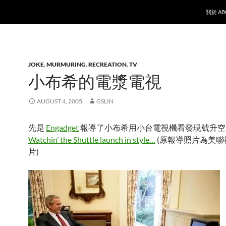
SKIP T
關於 AB
JOKE
,
MURMURING
,
RECREATION
,
TV
小布希的電漿電視
AUGUST 4, 2005
GSLIN
先是
Engadget
報導了小布希用小台電視機看發現號升空
Watchin’ the Shuttle launch in style…
(原報導照片為美聯
片)