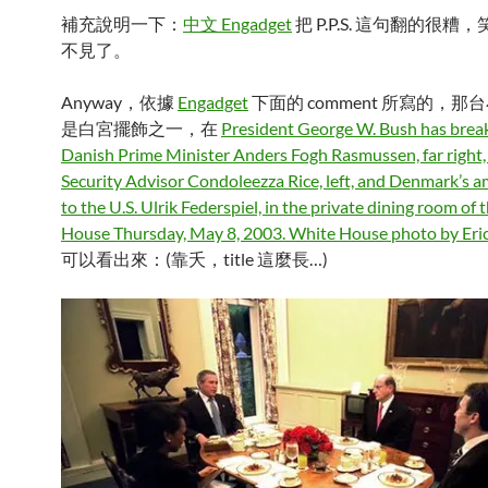
補充說明一下：
中文 Engadget
把 P.P.S. 這句翻的很糟
不見了。
Anyway，依據
Engadget
下面的 comment 所寫的，
是白宮擺飾之一，在
President George W. Bush has break
Danish Prime Minister Anders Fogh Rasmussen, far right,
Security Advisor Condoleezza Rice, left, and Denmark’s 
to the U.S. Ulrik Federspiel, in the private dining room of
House Thursday, May 8, 2003. White House photo by Eri
可以看出來：(靠夭，title 這麼長…)