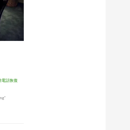
動電話恢復
ng"