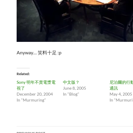
Anyway… 笑料十足 :p
Related
Sony 明年不賣電漿電
中文版？
尼泊爾的行
視了
June 8, 2005
通訊
December 20, 2004
In "Blog"
May 4, 2005
In "Murmuring"
In "Murmuri
Post