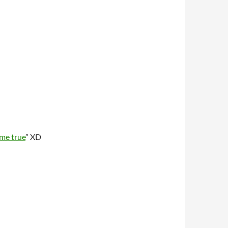
me true
” XD