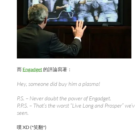
而
Engadget
的評論寫著：
Hey, someone did buy him a plasma!
P.S. – Never doubt the power of Engadget.
P.P.S. – That’s the worst “Live Long and Prosper” we’
seen.
噗 XD (*笑翻*)