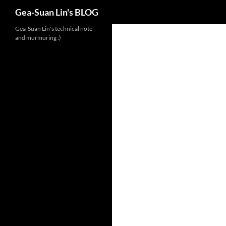
Search
Gea-Suan Lin's BLOG
Gea-Suan Lin's technical note
and murmuring :)