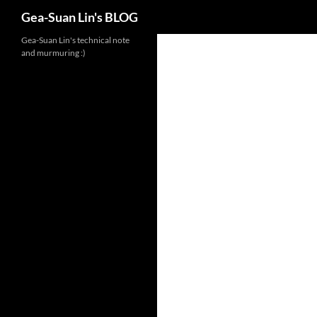
Search
Gea-Suan Lin's BLOG
Gea-Suan Lin's technical note
and murmuring :)