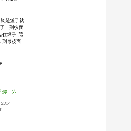
，於是爐子就
忘了，到後面
住網子 (這
p 到最後面
p
04 記事，第
 2004
r"