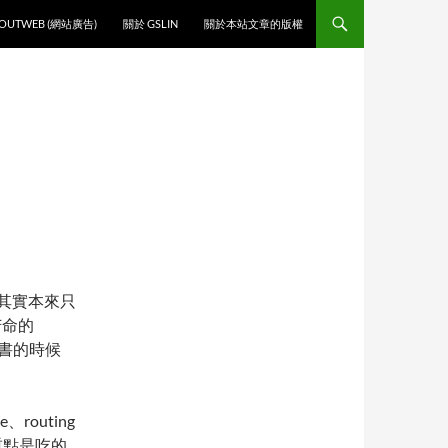
O CONTENT
OUTWEB (網站廣告)
關於 GSLIN
關於本站文章的版權
其實本來只
苦命的
書的時候
e、routing
，重點是吃的