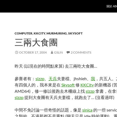
SKIP T
關於 AB
COMPUTER
,
KKCITY
,
MURMURING
,
SKYSOFT
三兩大食團
OCTOBER 17, 2004
GSLIN
2 COMMENTS
昨天 (以現在的時間點來算) 去三兩吃大食團…
參賽者有：
slzzp
、
天兵
夫妻檔、jhshieh、
我
，共五人。
有四個人的，我本來是在
Skysoft
修
KKCity
的新機器 (
AMD64)，修一修以後跑去木柵線上找
slzzp
拿書，在拿
slzzp
提到大食團有天兵夫妻檔，就跑去了… (沒看過咩)
中間不免討論一些奇怪的話題，像是
sinica
的一些 servic
之類的… 不過那都不是重點 (聊天只是 idle 時的運動)