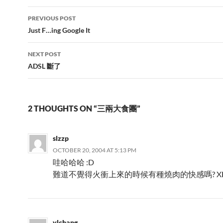
Post
PREVIOUS POST
navigation
Just F…ing Google It
NEXT POST
ADSL 斷了
2 THOUGHTS ON “三兩大食團”
slzzp
OCTOBER 20, 2004 AT 5:13 PM
哇哈哈哈 :D
難道不覺得火衝上來的時候有種燒肉的快感嗎? X
ylchang