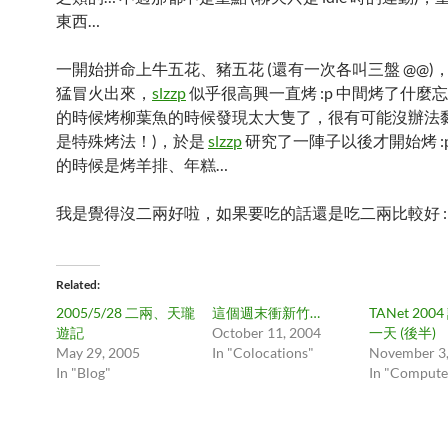
東西…
一開始拼命上牛五花、豬五花 (還有一次各叫三盤 @@)
猛冒火出來，
slzzp
似乎很高興一直烤 :p 中間烤了什麼
的時候烤柳葉魚的時候發現太大隻了，很有可能沒辦法黏
是特殊烤法！)，於是
slzzp
研究了一陣子以後才開始烤 :
的時候是烤羊排、年糕…
我是覺得沒二兩好啦，如果要吃的話還是吃二兩比較好 :
Related
2005/5/28 二兩、天瓏
這個週末衝新竹…
TANet 20
遊記
October 11, 2004
一天 (後半)
May 29, 2005
In "Colocations"
November 3,
In "Blog"
In "Compute