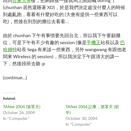
回到
台東大學
後，把網路接一接就馬上開始喊 boring 了
(chunhan 居然還睡著 XD)，於是我們決定趁沒什麼人的時候
到處亂跑，看看有什麼好吃的 (大會有提供一些東西可以
吃)，然後在到別的攤位去看看…
由於 chunhan 下午有事情要先回台北，所以我下午要顧攤
位，可是下午有不少有趣的 session (像是
手機王
站長以及
巴
哈姆特
站長 Sega 有來談一些東西，另外 wangwang 有跟他老
闆來 Wireless 的 session)，所以我決定下午跟清大的講一
下，然後蹺班去聽 :p
(continue…)
Related
TANet 2004 (第零天)
TANet 2004 記事，第零天 (前
October 26, 2004
半)
In "Computer"
October 30, 2004
In "Computer"