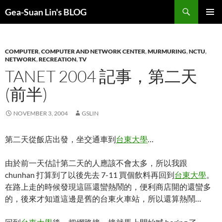
Search
Gea-Suan Lin's BLOG
SKIP
PRIMAR
TO
MENU
CONTENT
COMPUTER
,
COMPUTER AND NETWORK CENTER
,
MURMURING
,
NCTU
,
NETWORK
,
RECREATION
,
TV
TANET 2004 記事，第二天
(前半)
NOVEMBER 3, 2004
GSLIN
第二天從飯店出發，坐交通車到
台東大學
…
由於前一天估計第二天的人應該不會太多，所以我跟
chunhan 打算到了以後先去 7-11 買個飲料再回到
台東大學
。
在路上走的時候發現這區還蠻熱鬧的，便利商店開的還蠻多
的，後來才知道這邊是舊的台東火車站，所以還算熱鬧…