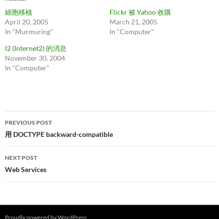
細胞移植
Flickr 被 Yahoo 收購
April 20, 2005
March 21, 2005
In "Murmuring"
In "Computer"
I2 (Internet2) 的消息
November 30, 2004
In "Computer"
Post
PREVIOUS POST
navigation
用 DOCTYPE backward-compatible
NEXT POST
Web Services
Proudly powered by WordPress