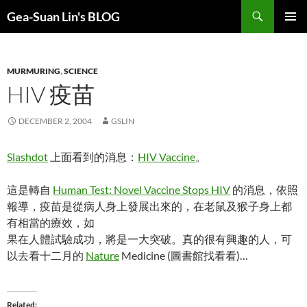
Search
Gea-Suan Lin's BLOG
SKIP
PRIMAR
TO
MENU
CONTENT
MURMURING
,
SCIENCE
HIV 疫苗
DECEMBER 2, 2004
GSLIN
Slashdot
上面看到的消息：
HIV Vaccine
。
這是轉自
Human Test: Novel Vaccine Stops HIV
的消息，依照
報導，疫苗是從病人身上發展出來的，在老鼠及猴子身上都
有相當的療效，如
果在人體試驗成功，將是一大突破。真的很有興趣的人，可
以去看十二月的
Nature
Medicine (圖書館找看看)…
Related