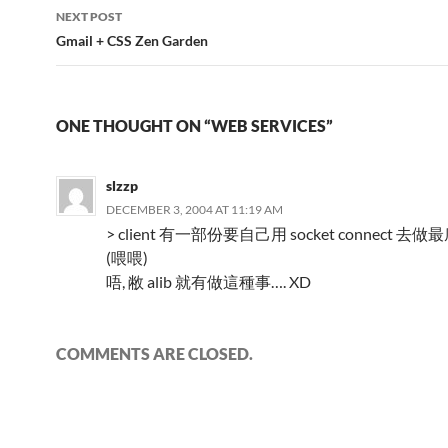
NEXT POST
Gmail + CSS Zen Garden
ONE THOUGHT ON “WEB SERVICES”
slzzp
DECEMBER 3, 2004 AT 11:19 AM
> client 有一部份要自己用 socket connect 
(喂喂)
唔, 敝 alib 就有做這種事…. XD
COMMENTS ARE CLOSED.