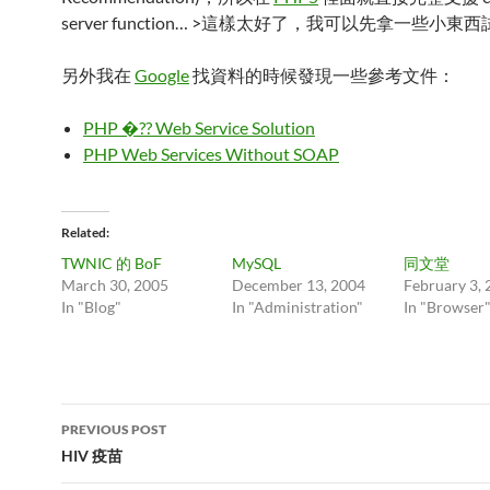
server function… >這樣太好了，我可以先拿一些小東西試
另外我在
Google
找資料的時候發現一些參考文件：
PHP �?? Web Service Solution
PHP Web Services Without SOAP
Related
TWNIC 的 BoF
MySQL
同文堂
March 30, 2005
December 13, 2004
February 3,
In "Blog"
In "Administration"
In "Browser
Post
PREVIOUS POST
navigation
HIV 疫苗