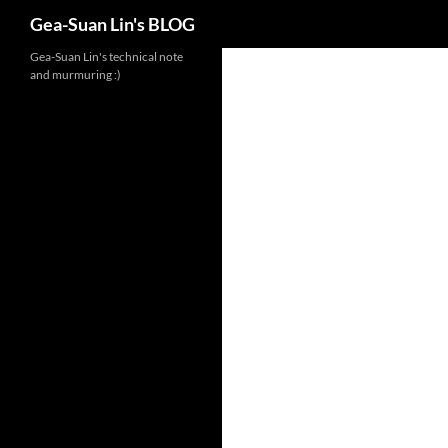
Search
Gea-Suan Lin's BLOG
Gea-Suan Lin's technical note
and murmuring :)