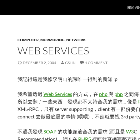
SKIP T
關於 AB
COMPUTER
,
MURMURING
,
NETWORK
WEB SERVICES
DECEMBER 2, 2004
GSLIN
1 COMMENT
我記得這是我修李明山的課唯一得到的新知 :p
我希望透過
Web Services
的方式，在
php
與
php
之間傳
所以去翻了一些東西，發現都不太符合我的需求… 像是
XML-RPC，只有 server supporting，client 有一部份要自
connect 去做最底層的事情 (喂喂)，不然就要找 3rd party 
不過我發現
SOAP
的功能頗適合我的需求 (而且是
W3
C
Recommendation)，所以在
PHP5
裡面就直接完整支援 cli