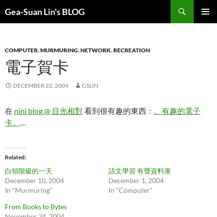
Search
Gea-Suan Lin's BLOG
SKIP
PRIMAR
TO
MENU
CONTENT
COMPUTER
,
MURMURING
,
NETWORK
,
RECREATION
電子賀卡
DECEMBER 22, 2004
GSLIN
在
nini blog @ 目光相對
看到很有趣的東西：
。有趣的電子
卡。
…
Related
白領階級的一天
語文學習 有聲資料庫
December 10, 2004
December 1, 2004
In "Murmuring"
In "Computer"
From Books to Bytes
November 24, 2004