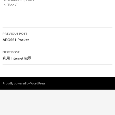
In "Book"
Post
PREVIOUS POST
navigation
ABOSS i-Pocket
NEXT POST
利用 Internet 犯罪
Proudly powered by WordPress