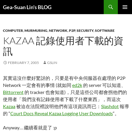
Search
Gea-Suan Lin's BLOG
SKIP
PRIMAR
TO
MENU
CONTENT
COMPUTER
,
MURMURING
,
NETWORK
,
P2P
,
SECURITY
,
SOFTWARE
KAZAA 記錄使用者下載的資
訊
FEBRUARY 7, 2005
GSLIN
其實這沒什麼好驚訝的，只要是有中央伺服器在處理的 P2P
Network 一定會有的事情 (就如同
ed2k
的 server 可以知道、
Bittorrent
的 tracker 也會知道)，只是這些公司都會拐他們的
使用者「我們沒有記錄使用者下載了什麼東西」，而這次
Kazaa
被迫在法院裡說明他們有這項資訊而已：
Slashdot
報導
的 “
Court Docs Reveal Kazaa Logging User Downloads
“。
Anyway… 繼續看就是了 :p