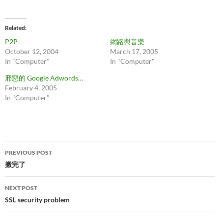
Related
P2P
網路與音樂
October 12, 2004
March 17, 2005
In "Computer"
In "Computer"
邪惡的 Google Adwords…
February 4, 2005
In "Computer"
Post
PREVIOUS POST
navigation
搬完了
NEXT POST
SSL security problem