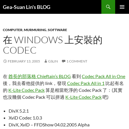
Search
Gea-Suan Lin's BLOG
SKIP
PRIMAR
TO
MENU
CONTENT
COMPUTER
,
MURMURING
,
SOFTWARE
在 WINDOWS 上安裝的
CODEC
FEBRUARY 13, 2005
GSLIN
1 COMMENT
在
酋長的部落格 Chieftain’s BLOG
看到
Codec Pack All in One
後，我去看他提供的 link，發現
Codec Pack All in 1
比起有名
的
K-Lite Codec Pack
算是相當乾淨的 Codec Pack 了：(其實
也沒幾個 Codec Pack 可以拼過
K-Lite Codec Pack
吧)
DivX 5.2.1
XviD Codec 1.0.3
DivX, XviD – FFDShow 04.02.2005 Alpha