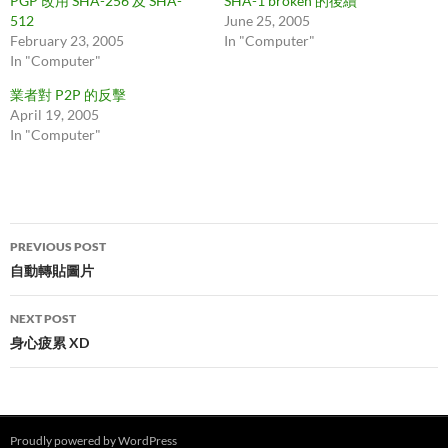
PGP 改用 SHA-256 及 SHA-
SHA-1 broken 的後續
512
June 25, 2005
February 23, 2005
In "Computer"
In "Computer"
業者對 P2P 的反擊
April 19, 2005
In "Computer"
Post
PREVIOUS POST
navigation
自動轉貼圖片
NEXT POST
身心疲累 XD
Proudly powered by WordPress