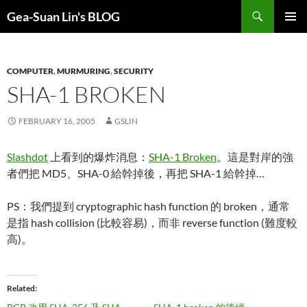
Search
Gea-Suan Lin's BLOG
SKIP
PRIMAR
TO
MENU
CONTENT
COMPUTER
,
MURMURING
,
SECURITY
SHA-1 BROKEN
FEBRUARY 16, 2005
GSLIN
Slashdot
上看到的爆炸消息：
SHA-1 Broken
。這是對岸的強
者們把 MD5、SHA-0 給幹掉後，再把 SHA-1 給幹掉…
PS：我們提到 cryptographic hash function 的 broken，通常
是指 hash collision (比較容易)，而非 reverse function (難度較
高)。
Related