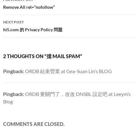
navigation
Remove All rel=”nofollow”
NEXT POST
hi5.com 的 Privacy Policy 問題
2 THOUGHTS ON “擋 MAIL SPAM”
Pingback:
ORDB 結束營業 at Gea-Suan Lin’s BLOG
Pingback:
ORDB 要關門了，改改 DNSBL 設定吧 at Leeym’s
Blog
COMMENTS ARE CLOSED.