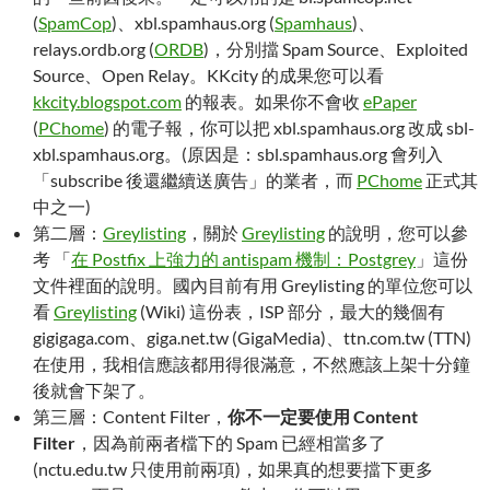
(
SpamCop
)、xbl.spamhaus.org (
Spamhaus
)、
relays.ordb.org (
ORDB
)，分別擋 Spam Source、Exploited
Source、Open Relay。KKcity 的成果您可以看
kkcity.blogspot.com
的報表。如果你不會收
ePaper
(
PChome
) 的電子報，你可以把 xbl.spamhaus.org 改成 sbl-
xbl.spamhaus.org。(原因是：sbl.spamhaus.org 會列入
「subscribe 後還繼續送廣告」的業者，而
PChome
正式其
中之一)
第二層：
Greylisting
，關於
Greylisting
的說明，您可以參
考 「
在 Postfix 上強力的 antispam 機制：Postgrey
」這份
文件裡面的說明。國內目前有用 Greylisting 的單位您可以
看
Greylisting
(Wiki) 這份表，ISP 部分，最大的幾個有
gigigaga.com、giga.net.tw (GigaMedia)、ttn.com.tw (TTN)
在使用，我相信應該都用得很滿意，不然應該上架十分鐘
後就會下架了。
第三層：Content Filter，
你不一定要使用 Content
Filter
，因為前兩者檔下的 Spam 已經相當多了
(nctu.edu.tw 只使用前兩項)，如果真的想要擋下更多