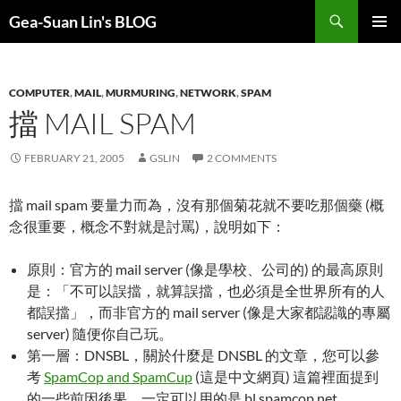
Search
Gea-Suan Lin's BLOG
SKIP
PRIMAR
TO
MENU
CONTENT
COMPUTER
,
MAIL
,
MURMURING
,
NETWORK
,
SPAM
擋 MAIL SPAM
FEBRUARY 21, 2005
GSLIN
2 COMMENTS
擋 mail spam 要量力而為，沒有那個菊花就不要吃那個藥 (概
念很重要，概念不對就是討罵)，說明如下：
原則：官方的 mail server (像是學校、公司的) 的最高原則
是：「不可以誤擋，就算誤擋，也必須是全世界所有的人
都誤擋」，而非官方的 mail server (像是大家都認識的專屬
server) 隨便你自己玩。
第一層：DNSBL，關於什麼是 DNSBL 的文章，您可以參
考
SpamCop and SpamCup
(這是中文網頁) 這篇裡面提到
的一些前因後果。一定可以用的是 bl.spamcop.net