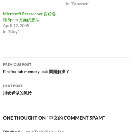
In "Browser"
Microsoft Researcher 對於各
種 Spam 方面的想法
April 12, 2005
In "Blog"
Post
PREVIOUS POST
navigation
Firefox tab memory leak 問題解決了
NEXT POST
用硬碟做的風鈴
ONE THOUGHT ON “中文的 COMMENT SPAM”
Pingback:
Jan’s Tech Blog » Jan,