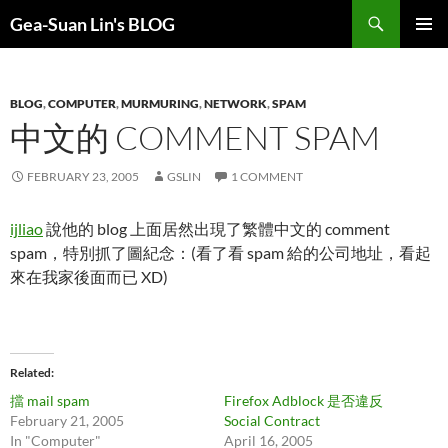
Search
Gea-Suan Lin's BLOG
SKIP
PRIMAR
TO
MENU
CONTENT
BLOG
,
COMPUTER
,
MURMURING
,
NETWORK
,
SPAM
中文的 COMMENT SPAM
FEBRUARY 23, 2005
GSLIN
1 COMMENT
ijliao
說他的 blog 上面居然出現了繁體中文的 comment
spam，特別抓了圖紀念：(看了看 spam 給的公司地址，看起
來在我家後面而已 XD)
Related
擋 mail spam
Firefox Adblock 是否違反
February 21, 2005
Social Contract
In "Computer"
April 16, 2005