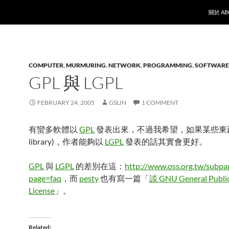
SKIP T
關於 AB
COMPUTER
,
MURMURING
,
NETWORK
,
PROGRAMMING
,
SOFTWARE
GPL 與 LGPL
FEBRUARY 24, 2005
GSLIN
1 COMMENT
有蠻多軟體以
GPL
發表出來，不過我希望，如果某些東西
library)，作者能夠以
LGPL
發表的話其實會更好。
GPL
與
LGPL
的差別在這：
http://www.oss.org.tw/subpa
page=faq
，而
pesty
也有寫一篇「
談 GNU General Publi
License
」。
Related