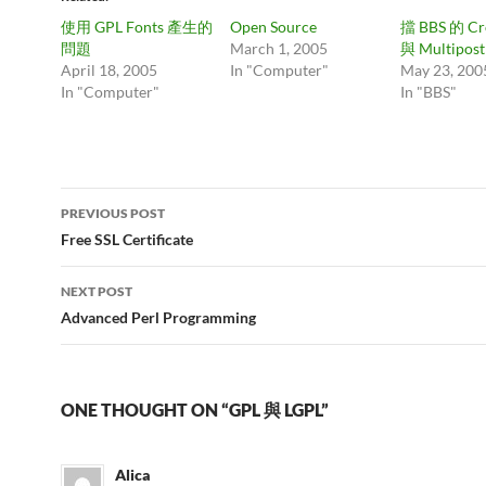
使用 GPL Fonts 產生的
Open Source
擋 BBS 的 Cr
問題
March 1, 2005
與 Multipost
April 18, 2005
In "Computer"
May 23, 200
In "Computer"
In "BBS"
Post
PREVIOUS POST
navigation
Free SSL Certificate
NEXT POST
Advanced Perl Programming
ONE THOUGHT ON “GPL 與 LGPL”
Alica