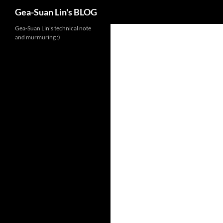
Search
Gea-Suan Lin's BLOG
Gea-Suan Lin's technical note
and murmuring :)