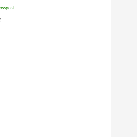
osspost
5