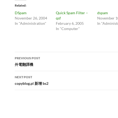
Related
DSpam
Quick Spam Filter –
dspam
November 26, 2004
qsf
November 1
In "Administration"
February 6, 2005
In "Administ
In "Computer"
Post
PREVIOUS POST
navigation
外電翻譯機
NEXT POST
copyblog.pl 新增 bs2