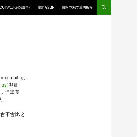
O CONTENT
OUTWEB (網站廣告)
關於 GSLIN
關於本站文章的版權
x mailing
，
qsf
判斷
，但畢竟
的…
曉得會不會比之