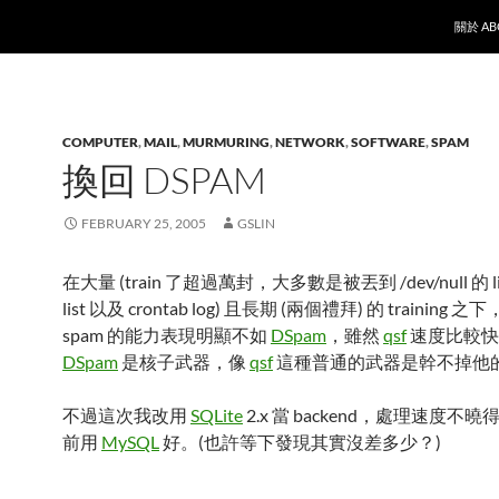
SKIP T
關於 AB
COMPUTER
,
MAIL
,
MURMURING
,
NETWORK
,
SOFTWARE
,
SPAM
換回 DSPAM
FEBRUARY 25, 2005
GSLIN
在大量 (train 了超過萬封，大多數是被丟到 /dev/null 的 linu
list 以及 crontab log) 且長期 (兩個禮拜) 的 training 之下
spam 的能力表現明顯不如
DSpam
，雖然
qsf
速度比較快
DSpam
是核子武器，像
qsf
這種普通的武器是幹不掉他
不過這次我改用
SQLite
2.x 當 backend，處理速度不
前用
MySQL
好。(也許等下發現其實沒差多少？)