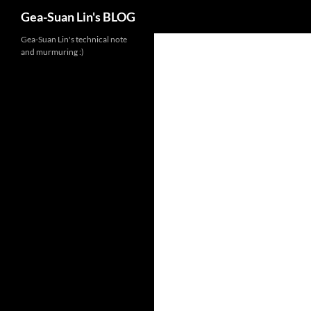
Search
Gea-Suan Lin's BLOG
Gea-Suan Lin's technical note
and murmuring :)