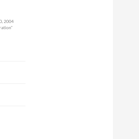
0, 2004
ration"