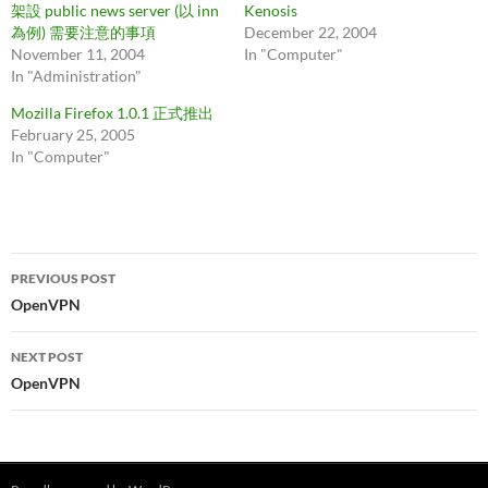
架設 public news server (以 inn
Kenosis
為例) 需要注意的事項
December 22, 2004
November 11, 2004
In "Computer"
In "Administration"
Mozilla Firefox 1.0.1 正式推出
February 25, 2005
In "Computer"
Post
PREVIOUS POST
navigation
OpenVPN
NEXT POST
OpenVPN