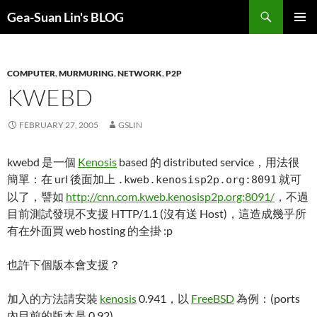
Search
Gea-Suan Lin's BLOG
SKIP
PRIMAR
TO
MENU
CONTENT
COMPUTER
,
MURMURING
,
NETWORK
,
P2P
KWEBD
FEBRUARY 27, 2005
GSLIN
kwebd 是一個
Kenosis
based 的 distributed service，用法很
簡單：在 url 後面加上
就可
.kweb.kenosisp2p.org:8091
以了，譬如
http://cnn.com.kweb.kenosisp2p.org:8091/
，不過
目前測試發現不支援 HTTP/1.1 (沒有送 Host)，這造成幾乎所
有在外面買 web hosting 的全掛 :p
也許下個版本會支援？
加入的方法請安裝
kenosis
0.941，以
FreeBSD
為例：(ports
內目前的版本是 0.92)