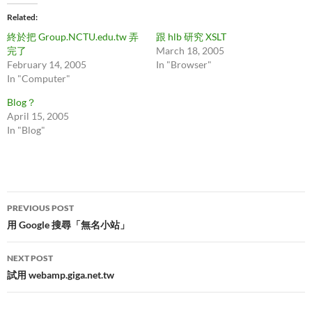
Related
終於把 Group.NCTU.edu.tw 弄
跟 hlb 研究 XSLT
完了
March 18, 2005
February 14, 2005
In "Browser"
In "Computer"
Blog？
April 15, 2005
In "Blog"
Post
PREVIOUS POST
navigation
用 Google 搜尋「無名小站」
NEXT POST
試用 webamp.giga.net.tw