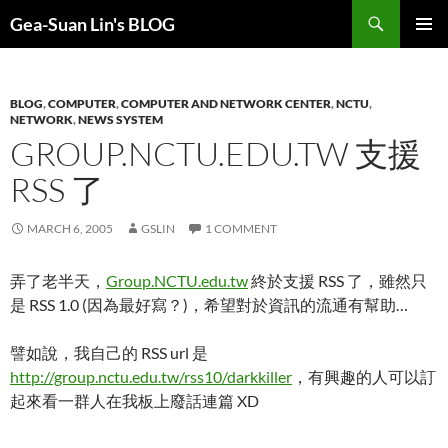
Search
Gea-Suan Lin's BLOG
SKIP
PRIMAR
TO
MENU
CONTENT
BLOG
,
COMPUTER
,
COMPUTER AND NETWORK CENTER
,
NCTU
,
NETWORK
,
NEWS SYSTEM
GROUP.NCTU.EDU.TW 支援
RSS 了
MARCH 6, 2005
GSLIN
1 COMMENT
弄了老半天，
Group.NCTU.edu.tw
終於支援 RSS 了，雖然只
是 RSS 1.0 (因為最好寫？)，希望對於資訊的流通有幫助…
譬如說，我自己的 RSS url 是
http://group.nctu.edu.tw/rss10/darkkiller
，有興趣的人可以訂
起來看一群人在我板上廢話連篇 XD