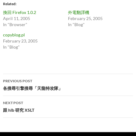
Related
換回 Firefox 1.0.2
外電翻譯機
April 11, 2005
February 25, 2005
In "Browser"
In "Blog"
copyblog.pl
February 23, 2005
In "Blog"
Post
PREVIOUS POST
navigation
各搜尋引擎搜尋「天龍特攻隊」
NEXT POST
跟 hlb 研究 XSLT