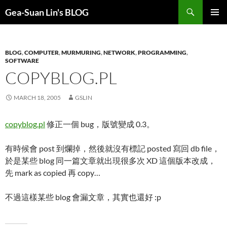
Search
Gea-Suan Lin's BLOG
SKIP
PRIMAR
TO
MENU
CONTENT
BLOG
,
COMPUTER
,
MURMURING
,
NETWORK
,
PROGRAMMING
,
SOFTWARE
COPYBLOG.PL
MARCH 18, 2005
GSLIN
copyblog.pl
修正一個 bug，版號變成 0.3。
有時候會 post 到爛掉，然後就沒有標記 posted 寫回 db file，
於是某些 blog 同一篇文章就出現很多次 XD 這個版本改成，
先 mark as copied 再 copy…
不過這樣某些 blog 會漏文章，其實也還好 :p