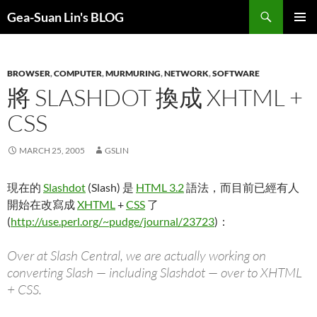
Search
Gea-Suan Lin's BLOG
SKIP
PRIMAR
TO
MENU
CONTENT
BROWSER
,
COMPUTER
,
MURMURING
,
NETWORK
,
SOFTWARE
將 SLASHDOT 換成 XHTML +
CSS
MARCH 25, 2005
GSLIN
現在的
Slashdot
(Slash) 是
HTML 3.2
語法，而目前已經有人
開始在改寫成
XHTML
+
CSS
了
(
http://use.perl.org/~pudge/journal/23723
)：
Over at Slash Central, we are actually working on
converting Slash — including Slashdot — over to XHTML
+ CSS.