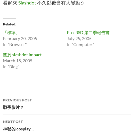
看起來
Slashdot
不久以後會有大變動 :)
Related
「標準」
FreeBSD 第二季報告書
February 20, 2005
July 25, 2005
In "Browser"
In "Computer"
關於 slashdot impact
March 18, 2005
In "Blog"
Post
PREVIOUS POST
navigation
戰爭影片？
NEXT POST
神秘的 cosplay…